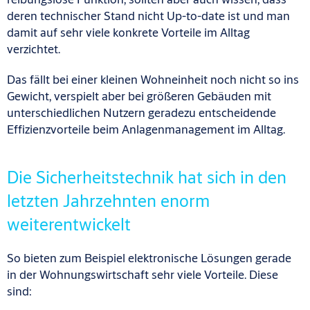
de
r
en
technische
r
Stand nicht
U
p-
to
-date ist
und man
damit auf sehr viele konkrete Vorteile im Alltag
verzichtet
.
Das fällt bei einer kleinen Wohneinheit noch nicht so ins
Gewicht,
verspielt
aber bei größeren Gebäuden mit
unterschiedliche
n
Nutzern geradezu
entscheidend
e
Effizienzvorteile beim Anlagenmanagement
im Alltag
.
Die Sicherheitstechnik hat sich in den
letzten Jahrzehnten enorm
weiterentwickelt
So bieten zum Beispiel elektronische Lösungen gerade
in der Wohnungswirtschaft sehr viele Vorteile. Diese
sind: