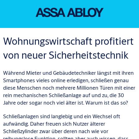
Wohnungswirtschaft profitiert
von neuer Sicherheitstechnik
Während Mieter
und Gebäudetechnik
er
längst mit ihren
Smartphones
vieles online
erledigen, schließen genau
diese Menschen noch
mehre
re
Millionen
Türen mit einer
rein mechanischen Schließanlage
auf und zu
, die 30
Jahre oder
sogar
noch viel älter ist.
Wa
rum ist das so?
Schließanlagen sind langlebig und ein Wechsel oft
aufwändig. Daher freuen sich Nutzer
ältere
r
Schließzylinder zwar über de
r
en
nach wie vor
reibungslose Funktion, sollte
n
aber a
u
ch
wissen,
dass