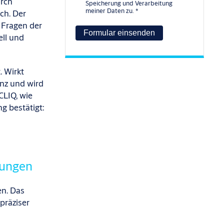
urch
Speicherung und Verarbeitung
meiner Daten zu.
*
ch. Der
n Fragen der
ell und
. Wirkt
anz und wird
LIQ, wie
g bestätigt:
rungen
en. Das
präziser