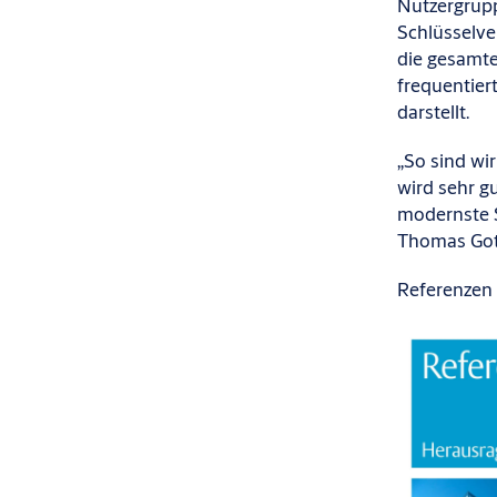
Nutzergrupp
Schlüsselve
die gesamte
frequentier
darstellt.
„So sind wi
wird sehr g
modernste Si
Thomas Got
Referenzen 