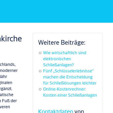
nkirche
Weitere Beiträge:
Wie wirtschaftlich sind
elektronischen
chlands,
Schließanlagen?
t moderner
Fünf „Schlüsselerlebnisse“
Bähr
machen die Entscheidung
ginalen
für Schließlösungen leichter
gänzt.
Online-Kostenrechner:
atische
Kosten einer Schließanlagen
m Fuß der
weren
Kontaktdaten
von