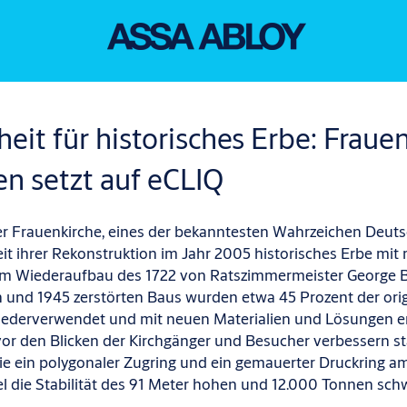
heit für historisches Erbe: Fraue
n setzt auf eCLIQ
r Frauenkirche, eines der bekanntesten Wahrzeichen Deuts
eit ihrer Rekonstruktion im Jahr 2005 historisches Erbe mi
eim Wiederaufbau des 1722 von Ratszimmermeister George 
n und 1945 zerstörten Baus wurden etwa 45 Prozent der ori
ederverwendet und mit neuen Materialien und Lösungen er
or den Blicken der Kirchgänger und Besucher verbessern st
e ein polygonaler Zugring und ein gemauerter Druckring a
 die Stabilität des 91 Meter hohen und 12.000 Tonnen sch