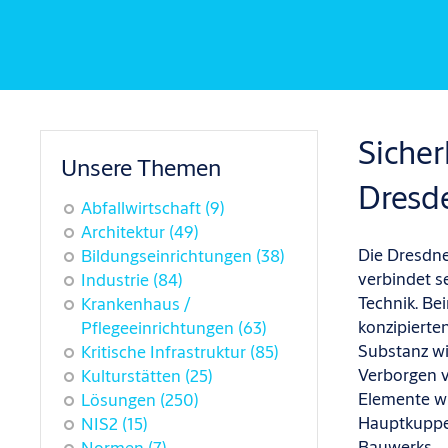
Sicher
Unsere Themen
Dresde
Abfallwirtschaft
(9)
Architektur
(49)
Die Dresdne
Bildungseinrichtungen
(38)
verbindet s
Industrie
(84)
Technik. B
Krankenhaus /
konzipierte
Pflegeeinrichtungen
(63)
Substanz wi
Kritische Infrastruktur
(85)
Verborgen v
Kulturstätten
(25)
Elemente wi
Lösungen
(250)
Hauptkuppel
NIS2
(15)
Bauwerks.
Normen
(7)