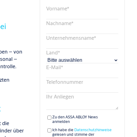
Vorname
*
Nachname
*
ei
Unternehmensname
*
ppen – von
Land
*
rsonal –
ntrolle.
E-Mail
*
zten
Telefonnummer
Ihr Anliegen
g
Zu den ASSA ABLOY News
anmelden
 die
inder über
Ich habe die
Datenschutzhinweise
gelesen und stimme der