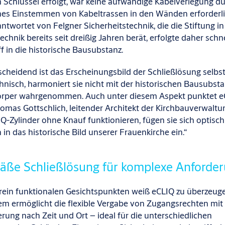
m Schlüssel erfolgt, war keine aufwändige Kabelverlegung d
hes Einstemmen von Kabeltrassen in den Wänden erforderli
antwortet von Felgner Sicherheitstechnik, die die Stiftung i
echnik bereits seit dreißig Jahren berät, erfolgte daher schn
ff in die historische Bausubstanz.
cheidend ist das Erscheinungsbild der Schließlösung selbst
chnisch, harmoniert sie nicht mit der historischen Bausubst
örper wahrgenommen. Auch unter diesem Aspekt punktet eC
homas Gottschlich, leitender Architekt der Kirchbauverwaltun
IQ-Zylinder ohne Knauf funktionieren, fügen sie sich optisch
 in das historische Bild unserer Frauenkirche ein.“
äße Schließlösung für komplexe Anforde
rein funktionalen Gesichtspunkten weiß eCLIQ zu überzeug
em ermöglicht die flexible Vergabe von Zugangsrechten mit 
ung nach Zeit und Ort – ideal für die unterschiedlichen