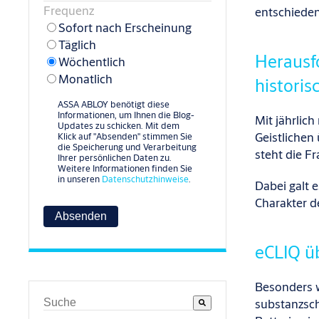
Frequenz
entschieden
Sofort nach Erscheinung
Täglich
Herausf
Wöchentlich
Monatlich
histori
ASSA ABLOY benötigt diese
Informationen, um Ihnen die Blog-
Mit jährlic
Updates zu schicken. Mit dem
Geistlichen
Klick auf "Absenden" stimmen Sie
die Speicherung und Verarbeitung
steht die F
Ihrer persönlichen Daten zu.
Weitere Informationen finden Sie
in unseren
Datenschutzhinweise
.
Dabei galt 
Charakter d
eCLIQ üb
Besonders w
Dies ist ein Suchfeld mit einer automatischen Vors
substanzsch
Es gibt keine Vorschläge, da das Suchfeld leer ist.