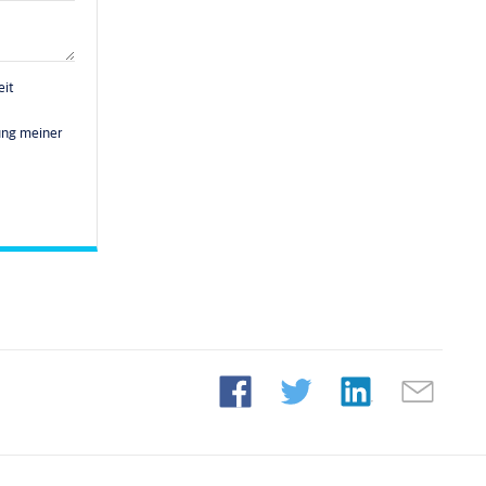
eit
ung meiner