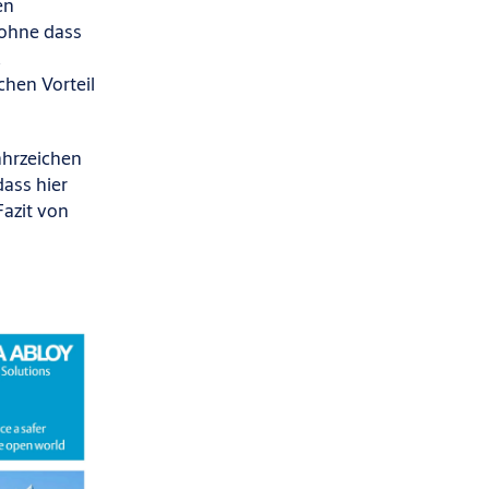
en
 ohne dass
k
chen Vorteil
ahrzeichen
ass hier
Fazit von