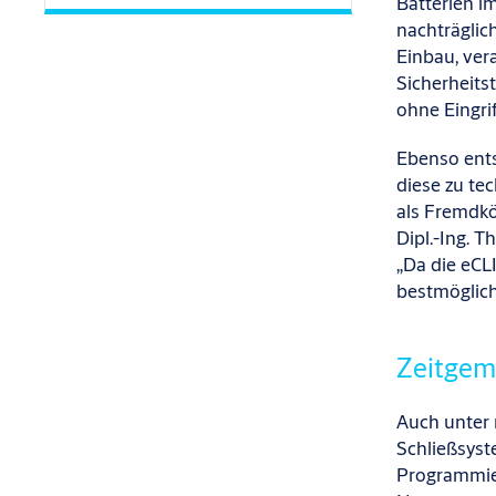
Batterien i
nachträglic
Einbau, ver
Sicherheitst
ohne Eingri
Ebenso ents
diese zu te
als Fremdk
Dipl.-Ing. T
„Da die eCL
bestmöglich
Zeitgem
Auch unter 
Schließsyst
Programmier