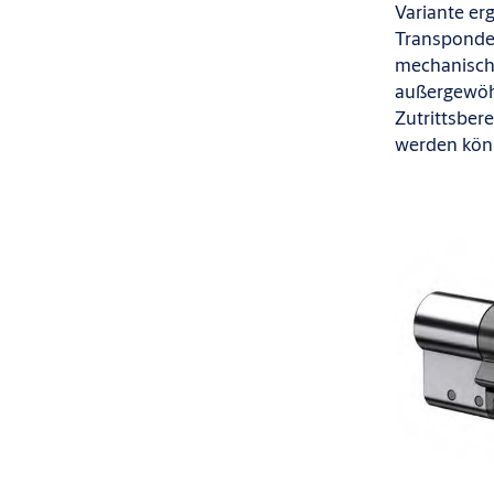
Variante er
Transponder
mechanische 
außergewöhn
Zutrittsber
werden kön