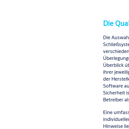
Die Qua
Die Auswah
Schließsyst
verschieden
Überlegung
Überblick ü
ihrer
jeweil
der Herstel
Software au
Sicherheit i
Betreiber a
Eine umfass
individuell
Hinweise li