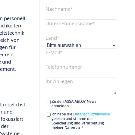
Nachname
*
n personell
Unternehmensname
*
ichkeiten
eitstechnik
Land
*
eich von
gen für
E-Mail
*
r rein
e
und
Telefonnummer
gement
.
Ihr Anliegen
Zu den ASSA ABLOY News
t möglichst
anmelden
er
und
Ich habe die
Datenschutzhinweise
t
fokussiert
gelesen und stimme der
Speicherung und Verarbeitung
 der
meiner Daten zu.
*
e Systeme