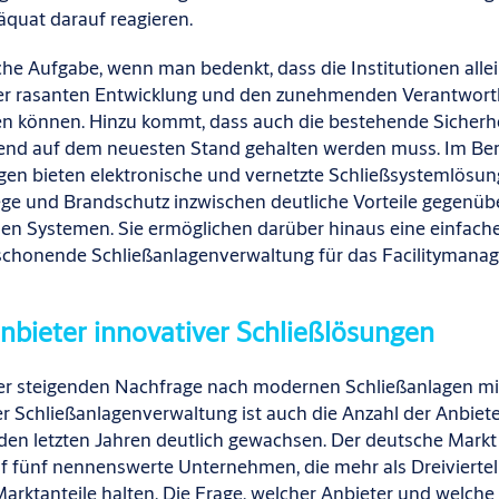
däquat darauf reagieren.
che Aufgabe, wenn man bedenkt, dass die Institutionen allei
er rasanten Entwicklung und den zunehmenden Verantwortl
ten können. Hinzu kommt, dass auch die bestehende Sicherh
end auf dem neuesten Stand gehalten werden muss. Im Ber
agen
bieten elektronische und
vernetzte
Schließsysteml
ösun
ge und Brandschutz
inzwischen deutliche Vorteile gegenübe
en Systemen. Sie ermöglichen
darüber hinaus eine
einfach
schonende Schließanlagenverwaltung
für das Facilitymana
anbieter
innovative
r
Schließlösungen
er steigenden
Nachfrage nach modernen Schließanlagen mi
e
r
Schließanlagenverwaltung
ist
auch die Anzahl der Anbiet
den letzten Jahren deutlich gewachsen
.
Der
deutsche Mark
f fünf
nennenswerte
Unternehmen, die mehr als Dreiviertel
chlagsfunktion.
arktanteile halten
.
Die Frage, welcher Anbieter und welch