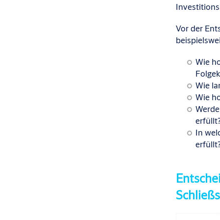
Investition
Vor der Ent
beispielswe
Wie ho
Folgek
Wie la
Wie ho
Werde
erfüllt
In wel
erfüllt
Entsche
Schlie
ßs