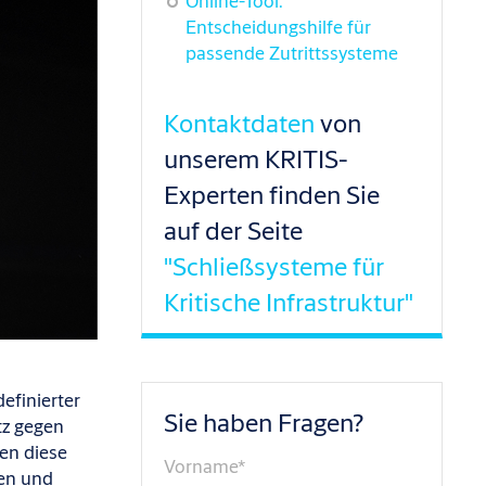
Online-Tool:
Entscheidungshilfe für
passende Zutrittssysteme
Kontaktdaten
von
unserem KRITIS-
Experten finden Sie
auf der Seite
"Schließsysteme für
Kritische Infrastruktur"
efinierter
Sie haben Fragen?
tz gegen
hen
diese
Vorname
*
en
und