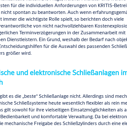
sten für die individuellen Anforderungen von KRITIS
-
Betrei
h nicht spontan zu beantworten. Auch wenn erfahrungsgem
 immer die wichtigste Rolle spielt, so berichten doch viele
verantwortliche von
nicht nachvollziehbaren
Kostenexplosi
rgerlichen Terminverzögerungen in der Zusammenarbeit mit
en Dienstleistern. Ein Grund, weshalb der
Bedarf
nach obje
Entscheidungshilfen für die Auswahl des passenden
Schlie
rs größer wird.
sche und elektronische Schließanlagen i
h
gibt es die „beste“ Schließanlage
nicht. Allerdings sind mec
nische Schließsysteme heute wesentlich flexibler als rein 
 gilt sowohl für ihre vielseitigen Einsatzmöglichkeiten als 
Bedienbarkeit und komfortable Verwaltung. Da bei elektro
e mechanische Freigabe des Schließzylinders durch eine el