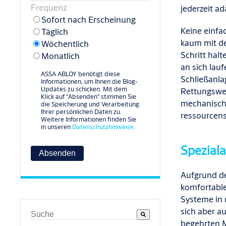
Frequenz
jederzeit a
Sofort nach Erscheinung
Keine einfa
Täglich
kaum
mit d
Wöchentlich
Schritt hal
Monatlich
an sich
lauf
ASSA ABLOY benötigt diese
Schließanl
Informationen, um Ihnen die Blog-
Updates zu schicken. Mit dem
Rettungswe
Klick auf "Absenden" stimmen Sie
mechanisch
die Speicherung und Verarbeitung
Ihrer persönlichen Daten zu.
ressourcen
Weitere Informationen finden Sie
in unseren
Datenschutzhinweise
.
Spezial
Aufgrund d
komfortabl
Systeme in 
sich aber
au
Dies ist ein Suchfeld mit einer automatischen Vors
begehrten
M
Es gibt keine Vorschläge, da das Suchfeld leer ist.