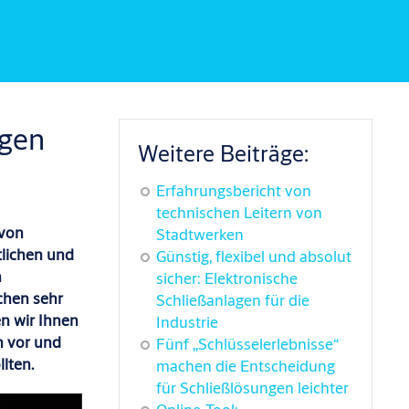
agen
Weitere Beiträge:
Erfahrungsbericht von
technischen Leitern von
 von
Stadtwerken
lichen
und
Günstig, flexibel und absolut
n
sicher: Elektronische
schen
sehr
Schließanlagen für die
en wir Ihnen
Industrie
n
vor und
Fünf „Schlüsselerlebnisse“
llten
.
machen die Entscheidung
für Schließlösungen leichter