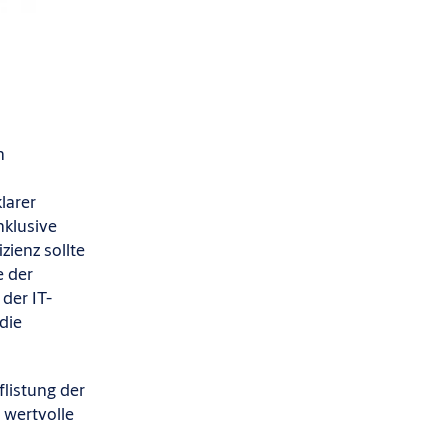
n
klarer
nklusive
zienz sollte
e der
der IT-
 die
listung der
 wertvolle