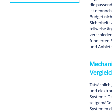
die passend
ist dennoc
Budget nicht
Sicherheits
teilweise ä
verschieden
fundierten
und Anbiete
Mechani
Vergleic
Tatsächlich 
und elektro
Systeme. Das
zeitgemäße 
Systemen di