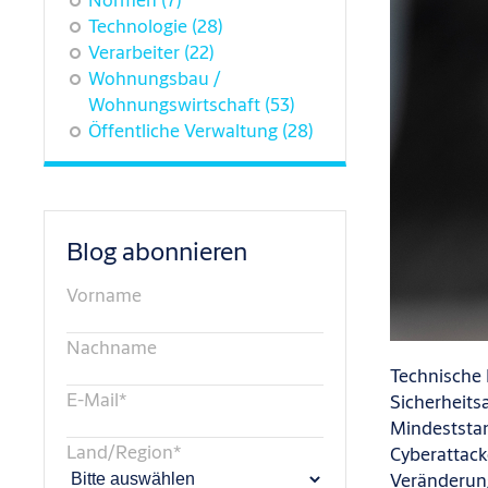
Technologie
(28)
Verarbeiter
(22)
Wohnungsbau /
Wohnungswirtschaft
(53)
Öffentliche Verwaltung
(28)
Blog abonnieren
Vorname
Nachname
T
echnische 
E-Mail
*
Sicherheit
Mindeststan
Land/Region
*
Cyberattack
Veränderu