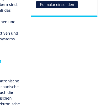
bern sind,
äß das
onen und
ktiven
und
ßs
ystems
m
hatronische
mechanische
auch die
nischen
ektronische