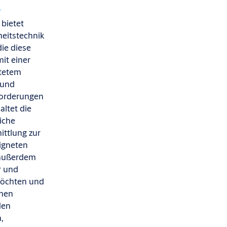
r
. bietet
eitstechnik
ie diese
mit einer
tetem
 und
forderungen
altet
die
iche
ittlung zur
igneten
 außerdem
r und
möchten und
chen
den
,