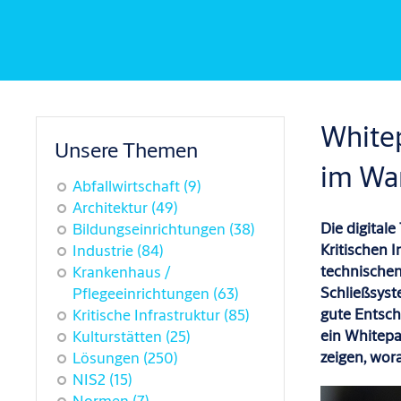
Whitep
Unsere Themen
im Wa
Abfallwirtschaft
(9)
Architektur
(49)
Die digital
Bildungseinrichtungen
(38)
Kritischen I
Industrie
(84)
t
echnische
Krankenhaus /
Schließ
sys
Pflegeeinrichtungen
(63)
gute Entsch
Kritische Infrastruktur
(85)
ein
Whitepa
Kulturstätten
(25)
zeigen,
wora
Lösungen
(250)
NIS2
(15)
Normen
(7)