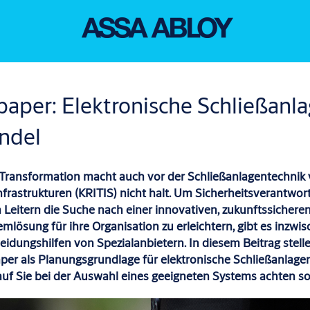
aper: Elektronische Schließanl
ndel
e Transformation macht auch vor
der
Schließanlagen
technik
nfrastrukturen (KRITIS) nicht halt.
Um
Sicherheitsverantwort
n
Leiter
n
die Suche nach
einer
innovativen,
zukunftssichere
temlösung
für ihre Organisation
zu erleichtern,
gibt es
inzwi
eidungshilfen von Spezialanbietern. In diesem Beitrag
stell
per als
Planungsgrundlage für
elektronische Schließanlage
uf Sie bei der Auswahl eines geeigneten Systems achten so