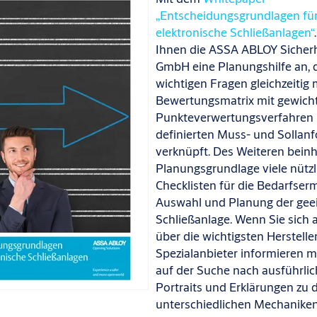
„Entscheidungsgrundlagen fü
elektronische Schließanlagen“
Ihnen
die ASSA ABLOY Sicherh
GmbH eine Planungshilfe an, d
wichtigen Fragen gleichzeitig 
Bewertungsmatrix mit gewich
Punkteverwertungsverfahren
definierten Muss- und Sollan
verknüpft. Des Weiteren beinh
Planungsgrundlage viele nützl
Checklisten für die Bedarfserm
Auswahl und Planung der gee
Schließanlage. Wenn Sie sich
über die wichtigsten Herstelle
Spezialanbieter informieren 
auf der Suche nach ausführli
Portraits und Erklärungen zu 
unterschiedlichen Mechaniken