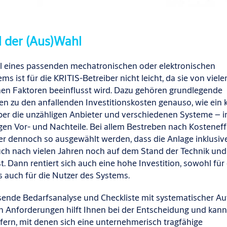
l der (Aus)Wahl
l eines passenden
mechatronischen oder elektronischen
ems ist für
die KRITIS-
Betreiber
nicht leicht, da sie von viele
en Faktoren beeinflusst wird. Dazu gehören grundlegende
en zu den anfallenden
Investitionskosten
genauso, wie
ein 
ber die unzähligen Anbieter und verschiedenen Systeme
–
i
igen
Vor
- und Nachteile
.
Bei allem Bestreben nach Kosteneffi
ler dennoch so ausgewählt werden, dass die Anlage inklusiv
ch nach vielen Jahren noch auf dem Stand der Technik und 
st. Dann rentiert sich auch eine hohe Investition, sowohl für
ls auch für die Nutzer des Systems.
ende Bedarfsanalyse und Checkliste mit systematischer Auf
en Anforderungen hilft Ihnen bei der Entscheidung und kann
efern, mit denen sich eine unternehmerisch tragfähige