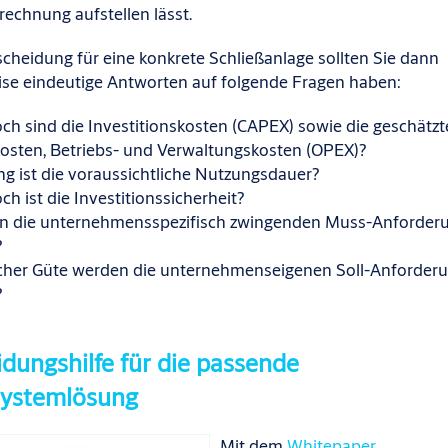
srechnung aufstellen lässt.
scheidung für eine konkrete Schließanlage sollten Sie dann
ise eindeutige Antworten auf folgende
Fragen
haben
:
ch sind die Investitionskosten (CAPEX) sowie die geschätz
osten, Betriebs- und Verwaltungskosten (OPEX)?
ng ist die voraussichtliche Nutzungsdauer?
ch ist die Investitionssicherheit?
n die unternehmensspezifisch zwingenden Muss-Anforder
?
cher Güte werden die unternehmenseigenen Soll-Anforder
?
idung
shilfe für die
passende
ystemlösung
Mit d
em
Whitepaper