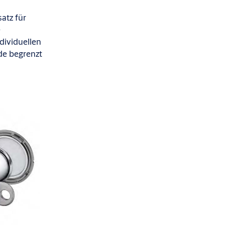
atz für
e
dividuellen
de begrenzt