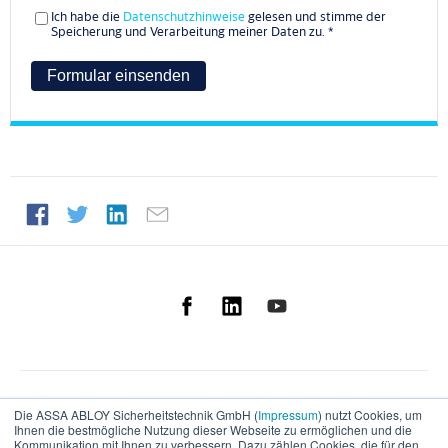
Ich habe die
Datenschutzhinweise
gelesen und stimme der
Speicherung und Verarbeitung meiner Daten zu.
*
Die ASSA ABLOY Sicherheitstechnik GmbH (
Impressum
) nutzt Cookies, um
Ihnen die bestmögliche Nutzung dieser Webseite zu ermöglichen und die
Deutsch
Kommunikation mit Ihnen zu verbessern. Dazu zählen Cookies, die für den