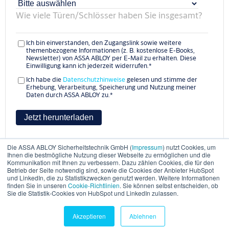
Wie viele Türen/Schlösser haben Sie insgesamt?
Ich bin einverstanden, den Zugangslink sowie weitere
themenbezogene Informationen (z. B. kostenlose E-Books,
Newsletter) von ASSA ABLOY per E-Mail zu erhalten. Diese
Einwilligung kann ich jederzeit widerrufen.
*
Ich habe die
Datenschutzhinweise
gelesen und stimme der
Erhebung, Verarbeitung, Speicherung und Nutzung meiner
Daten durch ASSA ABLOY zu.
*
Die ASSA ABLOY Sicherheitstechnik GmbH (
Impressum
) nutzt Cookies, um
Ihnen die bestmögliche Nutzung dieser Webseite zu ermöglichen und die
Kommunikation mit Ihnen zu verbessern. Dazu zählen Cookies, die für den
Betrieb der Seite notwendig sind, sowie die Cookies der Anbieter HubSpot
und LinkedIn, die zu Statistikzwecken genutzt werden. Weitere Informationen
© ASSA ABLOY
Impressum
finden Sie in unseren
Cookie-Richtlinien
. Sie können selbst entscheiden, ob
Datenschutz
Sie die Statistik-Cookies von HubSpot und LinkedIn zulassen.
Experience a safer and more open world
Akzeptieren
Ablehnen