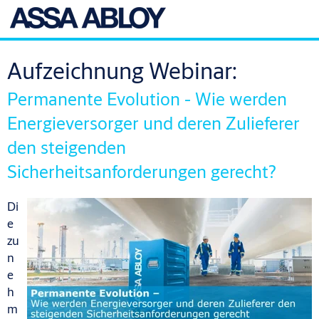
Aufzeichnung Webinar:
Permanente Evolution - Wie werden
Energieversorger und deren Zulieferer
den steigenden
Sicherheitsanforderungen gerecht?
Di
e
zu
n
e
h
m